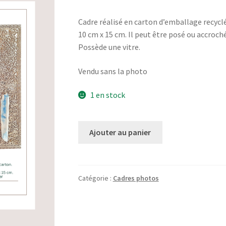
Cadre réalisé en carton d’emballage recycl
10 cm x 15 cm. Il peut être posé ou accroc
Possède une vitre.
Vendu sans la photo
1 en stock
quantité
Ajouter au panier
de
Cadre
Breizh
#5
Catégorie :
Cadres photos