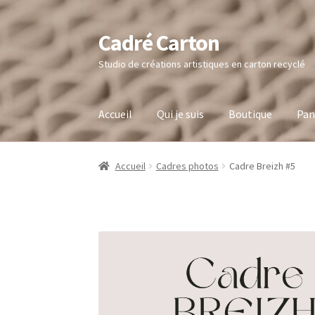
Cadré Carton
Aller
Aller
à
au
Studio de créations artistiques en carton recyclé
la
contenu
navigation
Accueil
Qui je suis
Boutique
Pan
Accueil
Cadres photos
Cadre Breizh #5