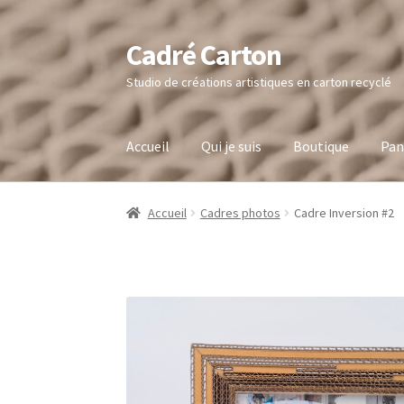
Cadré Carton
Aller
Aller
à
au
Studio de créations artistiques en carton recyclé
la
contenu
navigation
Accueil
Qui je suis
Boutique
Pan
Accueil
Cadres photos
Cadre Inversion #2