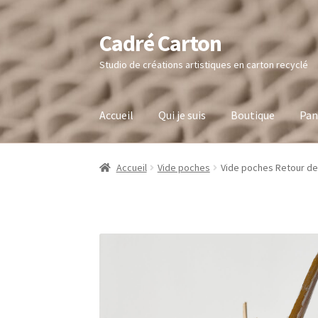
Cadré Carton
Aller
Aller
à
au
Studio de créations artistiques en carton recyclé
la
contenu
navigation
Accueil
Qui je suis
Boutique
Pan
Accueil
Vide poches
Vide poches Retour de