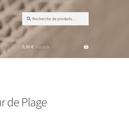
Recherche
Recherche
pour :
0,00
€
0 article
r de Plage